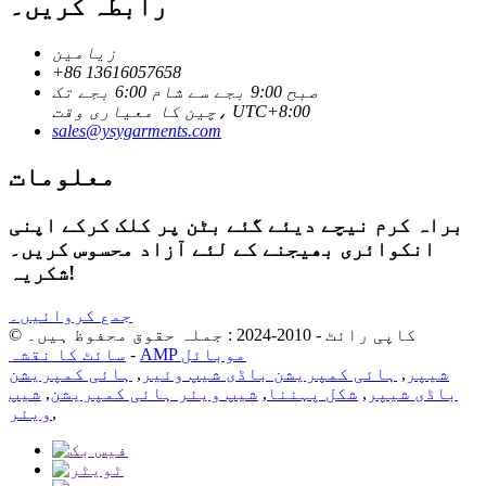
رابطہ کریں۔
زیامین
+86 13616057658
صبح 9:00 بجے سے شام 6:00 بجے تک
چین کا معیاری وقت، UTC+8:00
sales@ysygarments.com
معلومات
براہ کرم نیچے دیئے گئے بٹن پر کلک کرکے اپنی
انکوائری بھیجنے کے لئے آزاد محسوس کریں۔
شکریہ!
جمع کروائیں۔
© کاپی رائٹ - 2010-2024 : جملہ حقوق محفوظ ہیں۔
AMP موبائل
-
سائٹ کا نقشہ
شیپر
,
ہائی کمپریشن باڈی شیپ وئیر
,
ہائی کمپریشن
باڈی شیپر
,
شکل پہننا
,
شیپ ویئر ہائی کمپریشن
,
شیپ
,
ویئر