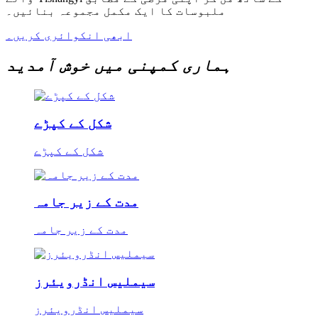
ملبوسات کا ایک مکمل مجموعہ بنائیں۔
ابھی انکوائری کریں۔
ہماری کمپنی میں خوش آمدید
شکل کے کپڑے
شکل کے کپڑے
مدت کے زیر جامہ
مدت کے زیر جامہ
سیملیس انڈرویئرز
سیملیس انڈرویئرز