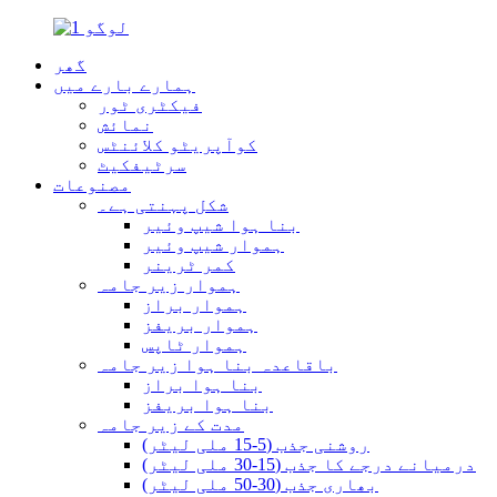
گھر
ہمارے بارے میں
فیکٹری ٹور
نمائش
کوآپریٹو کلائنٹس
سرٹیفکیٹ
مصنوعات
شکل پہنتی ہے۔
بنا ہوا شیپ وئیر
ہموار شیپ وئیر
کمر ٹرینر
ہموار زیر جامہ
ہموار براز
ہموار بریفز
ہموار ٹاپس
باقاعدہ بنا ہوا زیر جامہ
بنا ہوا براز
بنا ہوا بریفز
مدت کے زیر جامہ
روشنی جذب (5-15 ملی لیٹر)
درمیانے درجے کا جذب (15-30 ملی لیٹر)
بھاری جذب (30-50 ملی لیٹر)