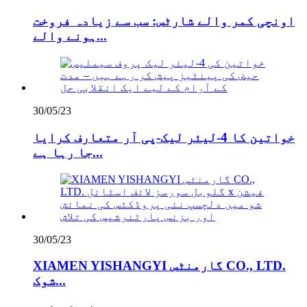
اونچی کمر والے شارٹس: سب سے زیادہ فروخت
ہونے والے...
30/05/23
خواتین کا 4-لیئر لیک-پی آر متعارف کرایا
جا رہا ہے...
30/05/23
XIAMEN YISHANGYI گارمنٹس CO., LTD.
شوک...