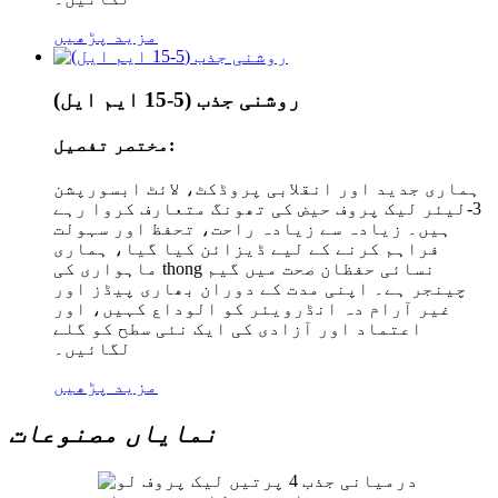
مزید پڑھیں
روشنی جذب (5-15 ایم ایل)
مختصر تفصیل:
ہماری جدید اور انقلابی پروڈکٹ، لائٹ ابسورپشن
3-لیئر لیک پروف حیض کی تھونگ متعارف کروا رہے
ہیں۔ زیادہ سے زیادہ راحت، تحفظ اور سہولت
فراہم کرنے کے لیے ڈیزائن کیا گیا، ہماری
ماہواری کی thong نسائی حفظان صحت میں گیم
چینجر ہے۔ اپنی مدت کے دوران بھاری پیڈز اور
غیر آرام دہ انڈرویئر کو الوداع کہیں، اور
اعتماد اور آزادی کی ایک نئی سطح کو گلے
لگائیں۔
مزید پڑھیں
نمایاں مصنوعات