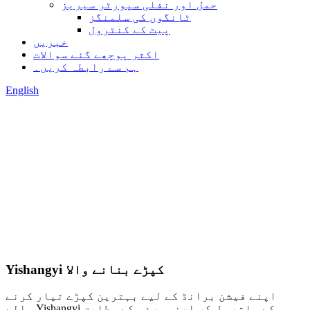
حمل اور نفلی سپورٹر سیریز
ٹانگوں کی سلمنگز
پیٹ کے کنٹرول
خبریں
اکثر پوچھے گئے سوالات
ہم سے رابطہ کریں۔
English
Yishangyi کپڑے بنانے والا
اپنے فیشن برانڈ کے لیے بہترین کپڑے تیار کرنے
والے Yishangyi کے ساتھ مل کر اپنی مرضی کے مطابق