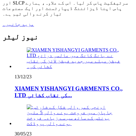
اور SLCP سرٹیفکیٹ پاس کر لیا۔ اس کے علاوہ، ہمارے
پاس اپنا ڈیزائننگ ڈیپارٹمنٹ اور ایک مصنوعات
تیار کرنے والی ٹیم ہے۔
مزید جانیں۔
نیوز لیٹر
13/12/23
XIAMEN YISHANGYI GARMENTS CO.,
LTD کی نقاب کشائی...
30/05/23