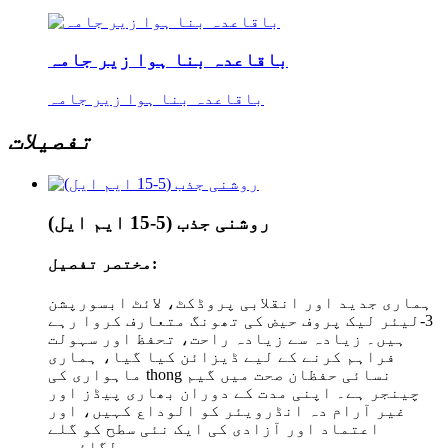
باقاعدہ بنا ہوا زیر جامہ
باقاعدہ بنا ہوا زیر جامہ
تفصیلات
روشنی جذب (5-15 ایم ایل)
مختصر تفصیل:
ہماری جدید اور انقلابی پروڈکٹ، لائٹ ابسورپشن
3-لیئر لیک پروف حیض کی تھونگ متعارف کروا رہے
ہیں۔ زیادہ سے زیادہ راحت، تحفظ اور سہولت
فراہم کرنے کے لیے ڈیزائن کیا گیا، ہماری
ماہواری کی thong نسائی حفظان صحت میں گیم
چینجر ہے۔ اپنی مدت کے دوران بھاری پیڈز اور
غیر آرام دہ انڈرویئر کو الوداع کہیں، اور
اعتماد اور آزادی کی ایک نئی سطح کو گلے
لگائیں۔