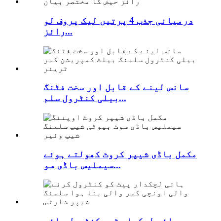
درمیانی جذب 4 پرتیں لیک پروف لو
رائز...
سانس لینے کے قابل اور سخت فٹنگ
بیلی کنٹرول سلم...
مکمل باڈی شیپر کروٹ کھولتے ہوئے
سیملیس باڈی سو...
ہائی لچکدار ٹمی کنٹرول ہائی