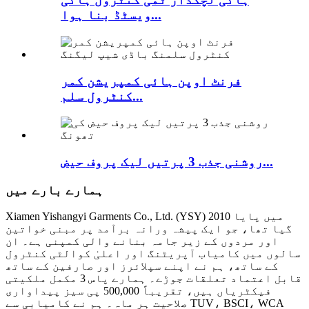
ویسٹڈ بنا ہوا...
فرنٹ اوپن ہائی کمپریشن کمر
کنٹرول سلم...
روشنی جذب 3 پرتیں لیک پروف حیض...
ہمارے بارے میں
Xiamen Yishangyi Garments Co., Ltd. (YSY) 2010 میں پایا
گیا تھا، جو ایک پیشہ ورانہ برآمد پر مبنی خواتین
اور مردوں کے زیر جامہ بنانے والی کمپنی ہے۔ ان
سالوں میں کامیاب آپریٹنگ اور اعلیٰ کوالٹی کنٹرول
کے ساتھ، ہم نے اپنے سپلائرز اور صارفین کے ساتھ
قابل اعتماد تعلقات جوڑے۔ ہمارے پاس 3 مکمل ملکیتی
فیکٹریاں ہیں، تقریباً 500,000 پی سیز پیداواری
صلاحیت ہر ماہ۔ ہم نے کامیابی سے TUV، BSCI، WCA