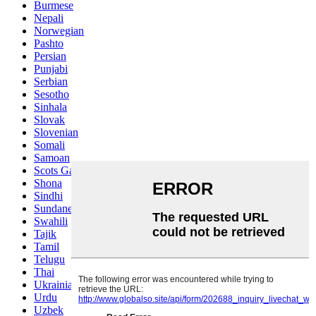
Burmese
Nepali
Norwegian
Pashto
Persian
Punjabi
Serbian
Sesotho
Sinhala
Slovak
Slovenian
Somali
Samoan
Scots Gaelic
Shona
Sindhi
Sundanese
Swahili
Tajik
Tamil
Telugu
Thai
Ukrainian
Urdu
Uzbek