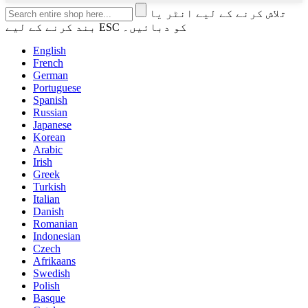
تلاش کرنے کے لیے انٹر یا
بند کرنے کے لیے ESC کو دبائیں۔
English
French
German
Portuguese
Spanish
Russian
Japanese
Korean
Arabic
Irish
Greek
Turkish
Italian
Danish
Romanian
Indonesian
Czech
Afrikaans
Swedish
Polish
Basque