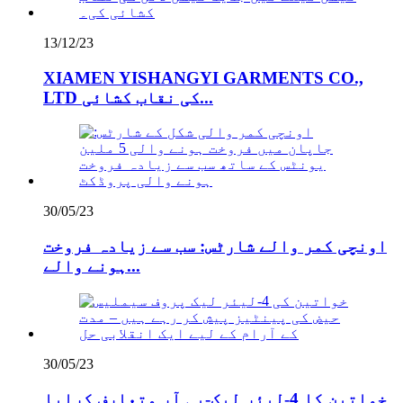
13/12/23
XIAMEN YISHANGYI GARMENTS CO.,
LTD کی نقاب کشائی...
30/05/23
اونچی کمر والے شارٹس: سب سے زیادہ فروخت
ہونے والے...
30/05/23
خواتین کا 4-لیئر لیک-پی آر متعارف کرایا