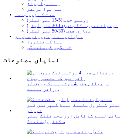
بنا ہوا براز
بنا ہوا بریفز
مدت کے زیر جامہ
روشنی جذب (5-15 ملی لیٹر)
درمیانے درجے کا جذب (15-30 ملی لیٹر)
بھاری جذب (30-50 ملی لیٹر)
حمل اور نفلی سپورٹر سیریز
پیٹ کے کنٹرول
ٹانگوں کی سلمنگس
نمایاں مصنوعات
درمیانی جذب 4 پرتیں لیک پروف لو
رائز مینسٹ...
سانس لینے کے قابل اور سخت فٹنگ بیلی
کنٹرول سلمنگ...