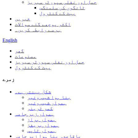
حمل اور نفلی سپورٹر سیریز
ٹانگوں کی سلمنگس
پیٹ کے کنٹرول
خبریں
اکثر پوچھے گئے سوالات
ہم سے رابطہ کریں۔
English
گھر
مصنوعات
حمل اور نفلی سپورٹر سیریز
پیٹ کے کنٹرول
زمرے
شکل پہنتی ہے۔
بنا ہوا شیپ وئیر
ہموار شیپ وئیر
کمر ٹرینر
ہموار زیر جامہ
ہموار براز
ہموار بریفز
ہموار ٹاپس
باقاعدہ بنا ہوا زیر جامہ