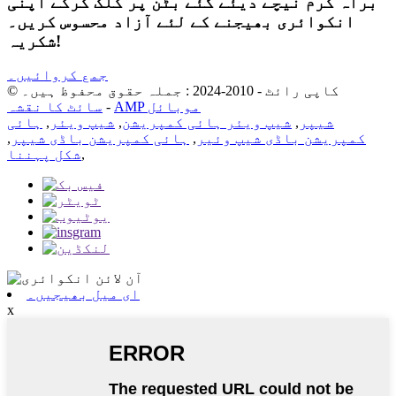
براہ کرم نیچے دیئے گئے بٹن پر کلک کرکے اپنی
انکوائری بھیجنے کے لئے آزاد محسوس کریں۔
شکریہ!
جمع کروائیں۔
© کاپی رائٹ - 2010-2024 : جملہ حقوق محفوظ ہیں۔
AMP موبائل
-
سائٹ کا نقشہ
شیپر
,
شیپ ویئر ہائی کمپریشن
,
شیپ ویئر
,
ہائی
کمپریشن باڈی شیپ وئیر
,
ہائی کمپریشن باڈی شیپر
,
,
شکل پہننا
ای میل بھیجیں۔
x