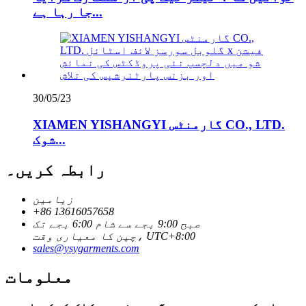
جا رہا ہے...
30/05/23
XIAMEN YISHANGYI گارمنٹس CO., LTD.
شوک...
رابطہ کریں۔
زیامین
+86 13616057658
صبح 9:00 بجے سے شام 6:00 بجے تک
چین کا معیاری وقت، UTC+8:00
sales@ysygarments.com
معلومات