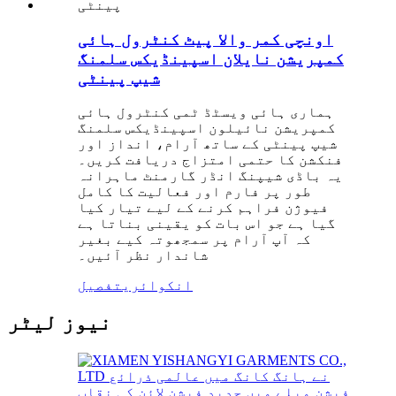
اونچی کمر والا پیٹ کنٹرول ہائی
کمپریشن نایلان اسپینڈیکس سلمنگ
شیپ پینٹی
ہماری ہائی ویسٹڈ ٹمی کنٹرول ہائی
کمپریشن نائیلون اسپینڈیکس سلمنگ
شیپ پینٹی کے ساتھ آرام، انداز اور
فنکشن کا حتمی امتزاج دریافت کریں۔
یہ باڈی شیپنگ انڈر گارمنٹ ماہرانہ
طور پر فارم اور فعالیت کا کامل
فیوژن فراہم کرنے کے لیے تیار کیا
گیا ہے جو اس بات کو یقینی بناتا ہے
کہ آپ آرام پر سمجھوتہ کیے بغیر
شاندار نظر آئیں۔
انکوائری
تفصیل
نیوز لیٹر