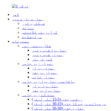
گھر
ہمارے بارے میں
فیکٹری ٹور
نمائش
کوآپریٹو کلائنٹس
سرٹیفکیٹ
مصنوعات
شکل پہنتی ہے۔
بنا ہوا شیپ وئیر
ہموار شیپ وئیر
کمر ٹرینر
ہموار زیر جامہ
ہموار براز
ہموار بریفز
ہموار ٹاپس
باقاعدہ بنا ہوا زیر جامہ
بنا ہوا براز
بنا ہوا بریفز
مدت کے زیر جامہ
روشنی جذب (5-15 ملی لیٹر)
درمیانے درجے کا جذب (15-30 ملی لیٹر)
بھاری جذب (30-50 ملی لیٹر)