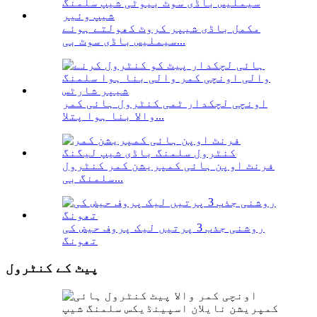
مکمل باڈی شیپر کروٹ کھولتے ہوئے
سیملیس باڈی سوٹ بی...
اونچی لچکدار ٹمی کنٹرول ہائی کمر
والا بنا ہوا پتلا...
فرنٹ اوپن ہائی کمپریشن کمر کنٹرول
سلمنگ بی...
روشنی جذب 3 پرتیں لیک پروف حیض کی
تھونگ
پیٹ کے کنٹرول