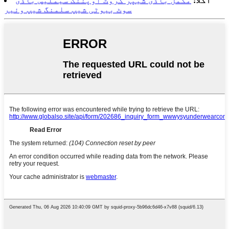
اگلا:
مکمل باڈی شیپر کروٹ اوپننگ سیملیس باڈی
سوٹ بیوٹی شیپ سلمنگ شیپ وئیر