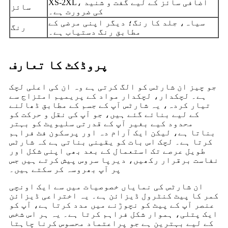
XS-2XL، اضافی سائز کے لیے گفت و شنید
سائز
کی ضرورت ہے۔
سیاہ، جلد کا رنگ؛ دیگر اپنی مرضی کے
رنگ
مطابق رنگ دستیاب ہے۔
پروڈکٹ کا تعارف
جو چیز ان شارٹس کو الگ کرتی ہے وہ ان کی اعلی لچک
ہے۔ لچکدار، لچکدار مواد کے پریمیم امتزاج سے
تیار کردہ، یہ شارٹس آپ کے جسم کے مطابق ڈھالنے
کے لیے بنائے گئے ہیں، جو آپ کی نقل و حرکت کو
محدود کیے بغیر آپ کے قدرتی سلیویٹ کو بہتر
بناتا ہے، لیکن ایک آرام دہ اور پرسکون فٹ فراہم
کرتا ہے۔ لچک اس بات کو یقینی بناتی ہے کہ شارٹس
طویل عرصے تک استعمال کے بعد بھی اپنی شکل اور
نفاست برقرار رکھیں، دیرپا سروس پیش کرتے ہیں جس
پر آپ بھروسہ کر سکتے ہیں۔
ان شارٹس کی نمایاں خصوصیات میں سے ایک اونچی
کمر کا پیٹ کنٹرول ڈیزائن ہے۔ یہ اختراعی ڈیزائن
عنصر آپ کے پیٹ کو نچوڑنے میں مدد کرتا ہے، آپ کو
ایک پتلی، ہموار شکل فراہم کرتا ہے۔ یہ ہر اس شخص
کے لیے بہترین ہے جو پراعتماد محسوس کرنا چاہتا