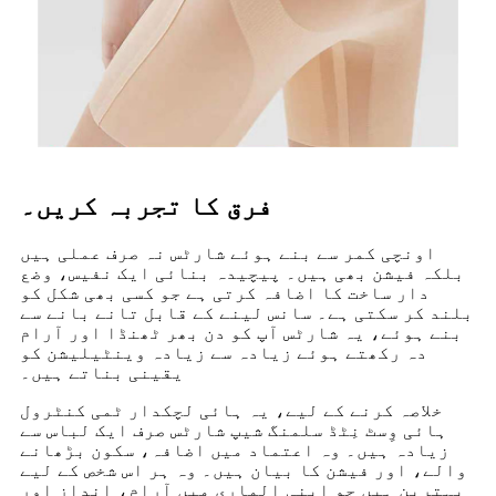
فرق کا تجربہ کریں۔
اونچی کمر سے بنے ہوئے شارٹس نہ صرف عملی ہیں
بلکہ فیشن بھی ہیں۔ پیچیدہ بنائی ایک نفیس، وضع
دار ساخت کا اضافہ کرتی ہے جو کسی بھی شکل کو
بلند کر سکتی ہے۔ سانس لینے کے قابل تانے بانے سے
بنے ہوئے، یہ شارٹس آپ کو دن بھر ٹھنڈا اور آرام
دہ رکھتے ہوئے زیادہ سے زیادہ وینٹیلیشن کو
یقینی بناتے ہیں۔
خلاصہ کرنے کے لیے، یہ ہائی لچکدار ٹمی کنٹرول
ہائی وِسٹ نِٹڈ سلمنگ شیپ شارٹس صرف ایک لباس سے
زیادہ ہیں۔ وہ اعتماد میں اضافہ، سکون بڑھانے
والے، اور فیشن کا بیان ہیں۔ وہ ہر اس شخص کے لیے
بہترین ہیں جو اپنی الماری میں آرام، انداز اور