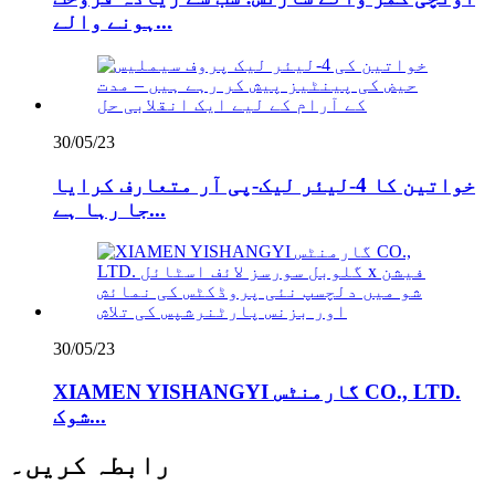
ہونے والے...
30/05/23
خواتین کا 4-لیئر لیک-پی آر متعارف کرایا
جا رہا ہے...
30/05/23
XIAMEN YISHANGYI گارمنٹس CO., LTD.
شوک...
رابطہ کریں۔