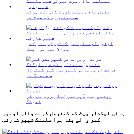
مکمل باڈی شیپر کروٹ کھولتے ہوئے
سیملیس باڈی سوٹ بی...
اونچی لچکدار ٹمی کنٹرول ہائی کمر
والا بنا ہوا پتلا...
فرنٹ اوپن ہائی کمپریشن کمر کنٹرول
سلمنگ بی...
روشنی جذب 3 پرتیں لیک پروف حیض کی
تھونگ
ہائی لچکدار پیٹ کو کنٹرول کرنے والی اونچی
کمر والی بنا ہوا سلمنگ شیپر شارٹس