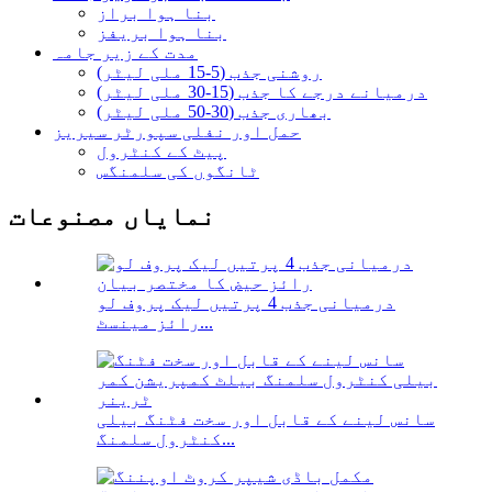
بنا ہوا براز
بنا ہوا بریفز
مدت کے زیر جامہ
روشنی جذب (5-15 ملی لیٹر)
درمیانے درجے کا جذب (15-30 ملی لیٹر)
بھاری جذب (30-50 ملی لیٹر)
حمل اور نفلی سپورٹر سیریز
پیٹ کے کنٹرول
ٹانگوں کی سلمنگس
نمایاں مصنوعات
درمیانی جذب 4 پرتیں لیک پروف لو
رائز مینسٹ...
سانس لینے کے قابل اور سخت فٹنگ بیلی
کنٹرول سلمنگ...