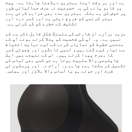
ہے اور ہر وقت اپنا بہترین دیکھنا چاہتا ہے۔ پیٹ
پر قابو پانے کی یہ خصوصیت نہ صرف جمالیاتی طور
پر خوش کن ہے بلکہ بہترین مدد بھی فراہم کرتی ہے،
بہتر کرنسی کو فروغ دیتی ہے اور کمر درد اور
تکلیف کے خطرے کو کم کرتی ہے۔
مزید برآں، ان شارٹس کی سلمنگ شکل قابل ذکر سے کم
نہیں ہے۔ وہ آپ کی شخصیت کو پتلا کرتے ہوئے آپ کے
منحنی خطوط کو نمایاں کرنے کے لیے نہایت احتیاط
سے تیار کیے گئے ہیں، لمبی ٹانگوں اور چھوٹی کمر
کا بھرم پیدا کرتے ہیں۔ اس کے نتیجے میں ایک
چاپلوسی والا سلہوٹ ہوتا ہے جو کسی بھی لباس کی
تکمیل کر سکتا ہے، چاہے وہ آرام دہ اور پرسکون ٹی
شرٹ اور جوتے ہو یا لباس والا بلاؤز اور ہیلس۔