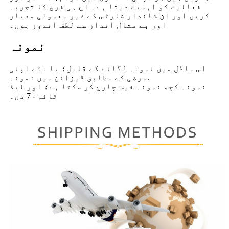
فعالیت کو اہمیت دیتا ہے۔ آج ہی فرق کا تجربہ
کریں اور ان شاندار شارٹس کے غیر معمولی معیار
اور بے مثال انداز سے لطف اندوز ہوں۔
نمونہ
اس ماڈل میں نمونہ لگانے کے قابل؛ یا نئے اپنی
مرضی کے مطابق ڈیزائن میں نمونہ.
نمونہ کچھ نمونہ فیس چارج کر سکتا ہے؛ اور لیڈ
ٹائم - 7 دن۔