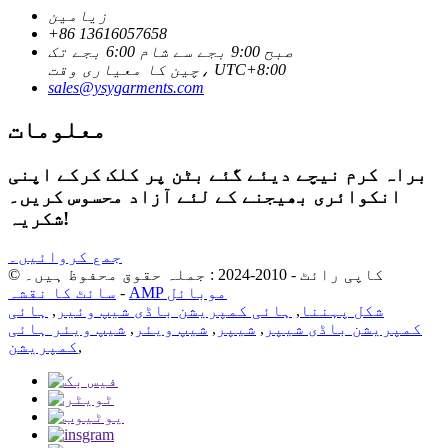
زیامین
+86 13616057658
صبح 9:00 بجے سے شام 6:00 بجے تک
چین کا معیاری وقت، UTC+8:00
sales@ysygarments.com
معلومات
براہ کرم نیچے دیئے گئے بٹن پر کلک کرکے اپنی
انکوائری بھیجنے کے لئے آزاد محسوس کریں۔
شکریہ!
جمع کروائیں۔
© کاپی رائٹ - 2010-2024 : جملہ حقوق محفوظ ہیں۔
AMP موبائل
-
سائٹ کا نقشہ
شکل پہننا
,
ہائی کمپریشن باڈی شیپ وئیر
,
ہائی
کمپریشن باڈی شیپر
,
شیپر
,
شیپ ویئر
,
شیپ ویئر ہائی
,
کمپریشن