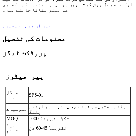
ایک جامع حل پیش کرتے ہیں جو اپنی روزمرہ کی الماری
کو بہتر بنانا چاہتے ہیں۔
ہمیں ای میل بھیجیں۔
مصنوعات کی تفصیل
پروڈکٹ ٹیگز
پیرامیٹرز
ماڈل
SPS-01
نمبر
ہائی اسٹریچ، نرم ٹچ، پائیدار، اینٹی
خصوصیات
پِلنگ
1000 ٹکڑے فی رنگ
MOQ
لیڈ
تقریباً 45-60 دن
ٹائم