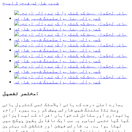
مختصر تفصیل:
ہمارے اعلیٰ درجے کے ہائی ایلاسٹک ٹمی کنٹرول ہائی
وِسٹ نِٹڈ سلمنگ شیپ شارٹس پیش کر رہے ہیں، آرام،
پائیداری اور سٹائل کے خواہاں افراد کے لیے ڈیزائن
کیا گیا حتمی لباس، یہ سب ایک ناقابل یقین پیکج میں
لپٹا ہوا ہے۔ یہ شارٹس فیشن اور فنکشن کے بہترین
امتزاج کی نمائندگی کرتے ہیں، جو ہر اس شخص کے لیے