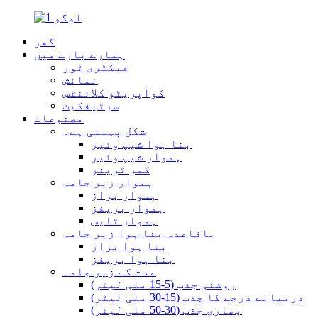
گھر
ہمارے بارے میں
فیکٹری ٹور
نمائش
کوآپریٹو کلائنٹس
سرٹیفکیٹ
مصنوعات
شکل پہنتی ہے۔
بنا ہوا شیپ وئیر
ہموار شیپ وئیر
کمر ٹرینر
ہموار زیر جامہ
ہموار براز
ہموار بریفز
ہموار ٹاپس
باقاعدہ بنا ہوا زیر جامہ
بنا ہوا براز
بنا ہوا بریفز
مدت کے زیر جامہ
روشنی جذب (5-15 ملی لیٹر)
درمیانے درجے کا جذب (15-30 ملی لیٹر)
بھاری جذب (30-50 ملی لیٹر)