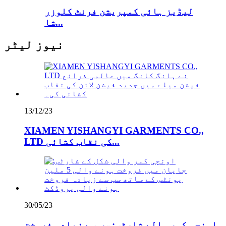
لیڈیز ہائی کمپریشن فرنٹ کلوزر
شا...
نیوز لیٹر
13/12/23
XIAMEN YISHANGYI GARMENTS CO.,
LTD کی نقاب کشائی...
30/05/23
اونچی کمر والے شارٹس: سب سے زیادہ فروخت