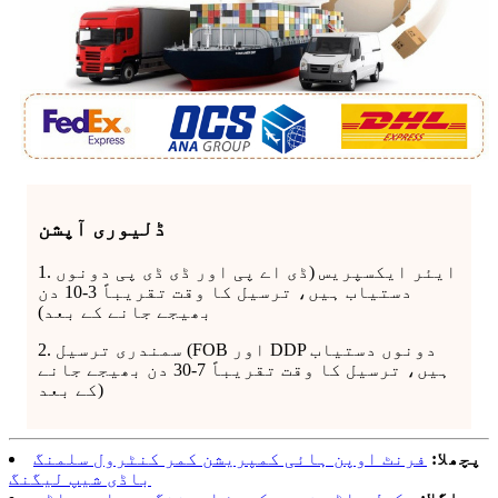
ڈلیوری آپشن
1. ایئر ایکسپریس (ڈی اے پی اور ڈی ڈی پی دونوں
دستیاب ہیں، ترسیل کا وقت تقریباً 3-10 دن
بھیجے جانے کے بعد)
2. سمندری ترسیل (FOB اور DDP دونوں دستیاب
ہیں، ترسیل کا وقت تقریباً 7-30 دن بھیجے جانے
کے بعد)
پچھلا:
فرنٹ اوپن ہائی کمپریشن کمر کنٹرول سلمنگ
باڈی شیپ لیگنگ