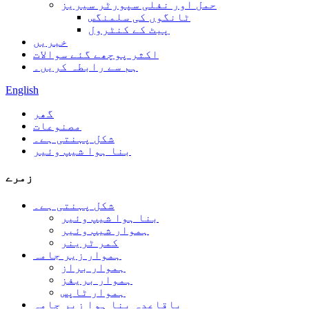
حمل اور نفلی سپورٹر سیریز
ٹانگوں کی سلمنگس
پیٹ کے کنٹرول
خبریں
اکثر پوچھے گئے سوالات
ہم سے رابطہ کریں۔
English
گھر
مصنوعات
شکل پہنتی ہے۔
بنا ہوا شیپ وئیر
زمرے
شکل پہنتی ہے۔
بنا ہوا شیپ وئیر
ہموار شیپ وئیر
کمر ٹرینر
ہموار زیر جامہ
ہموار براز
ہموار بریفز
ہموار ٹاپس
باقاعدہ بنا ہوا زیر جامہ